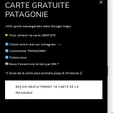
Tu as aimé l'article ?
Pin it !
Gérer le consentement
+100 spots sauvegardés dans Google maps
Pour offrir les meilleures expériences, nous utilisons des technologies
telles que les cookies pour stocker et/ou accéder aux informations des
Pour obtenir ta carte GRATUITE :
appareils. Le fait de consentir à ces technologies nous permettra de
traiter des données telles que le comportement de navigation ou les ID
Check notre reel sur instagram :
ici
uniques sur ce site. Le fait de ne pas consentir ou de retirer son
Commente “PATAGONIA”
consentement peut avoir un effet négatif sur certaines caractéristiques et
fonctions.
Follow nous
Nous t’enverrons le lien par DM !*
Accepter
*L’envoi de la carte peut prendre jusqu’à 24 heures ☝️
Refuser
REÇOIS GRATUITEMENT TA CARTE DE LA
PATAGONIE
Voir les préférences
Mentions légales