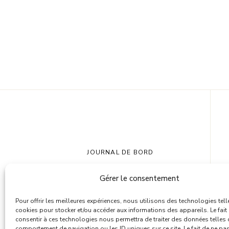
JOURNAL DE BORD
DESTINATIONS
Gérer le consentement
TIPS & TRICKS
Pour offrir les meilleures expériences, nous utilisons des technologies tell
À PROPOS
cookies pour stocker et/ou accéder aux informations des appareils. Le fait
CONTACT
consentir à ces technologies nous permettra de traiter des données telles 
comportement de navigation ou les ID uniques sur ce site. Le fait de ne pa