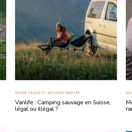
SUISSE
TRUCS ET ASTUCES
VANLIFE
SU
Vanlife : Camping sauvage en Suisse,
Me
légal ou illégal ?
ra