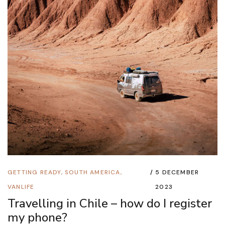
GETTING READY
,
SOUTH AMERICA
,
5 DECEMBER
VANLIFE
2023
Travelling in Chile – how do I register
my phone?