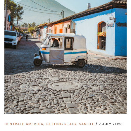
CENTRALE AMERICA
,
GETTING READY
,
VANLIFE
7 JULY 2023